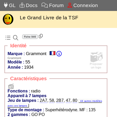
GL
Docs
Forum
Connexion
Le Grand Livre de la TSF
Fiche
946
Identité
Grammont
Marque :
Grammont
55
Modèle :
1934
Année :
Caractéristiques
radio
Fonctions :
radio
Appareil à 7 lampes
Jeu de lampes :
2A7
,
58
,
2B7
,
47
,
80
44 autres modèles
avec ces lampes
Type de montage :
Superhétérodyne. MF : 135
2 gammes :
GO PO