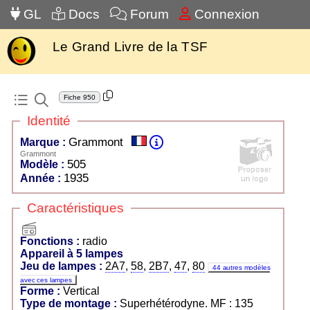
GL
Docs
Forum
Connexion
Le Grand Livre de la TSF
Fiche
950
Identité
Grammont
Marque :
Grammont
505
Modèle :
1935
Année :
Caractéristiques
radio
Fonctions :
radio
Appareil à 5 lampes
Jeu de lampes :
2A7
,
58
,
2B7
,
47
,
80
44 autres modèles
avec ces lampes
Forme :
Vertical
Type de montage :
Superhétérodyne. MF : 135