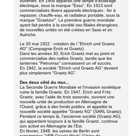
ouvertes. En 1908 apparaît une lampe d'éclairage
électrique, sous la marque "Esso". En 1913 sont
commercialisés divers appareils électriques : fer à
repasser, chauffe-eau, et radiateur portable, sous la
marque "Graetzor". La première guerre mondiale
ayant fait perdre à la société ses filiales étrangères,
de nouvelles unités on été créées en Saxe et en
Autriche.
Le 20 mai 1922 : création de l "Ehrich und Graetz
AG" (Compagnie Erich et Graetz).
Dans les années 30, Erich Graetz met au point et
commercialise des radios Graetz, tandis que les
lanternes "Petromax" connaissent un vif succès.
En 1942, la société "Ehrich und Graetz AG" devient
plus simplement "Graetz AG".
Des deux côté du mur...
La Seconde Guerre Mondiale et l'invasion soviétique
ruine la famille Graetz. En 1947, Erich and Fritz
Graetz, avec l'aide de trois associés, ouvrent une
nouvelle unité de production en Allemagne de
l'Ouest, grâce à des fonds publics, et appelée la
nouvelle société appelée "Graetz KG" (SARL Graetz).
Pendant ce temps là, l'ancienne société (Graetz AG),
qui appartient toujours à la famille Graetz, continue
son activé en Allemagne de l'Est.
En février, 1948, les usines de Berlin sont
renommées "VEB Graetz Werk" (Usine de