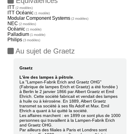
Equivalences
ITT
(2 modèles)
ITT Océanic
(1 modèle)
Modular Component Systems
(2 modèles)
NEC
(2 modèles)
Océanic
(1 modèle)
Palladium
(1 modèle)
Philips
(3 modèles)
Au sujet de Graetz
Graetz
L'ère des lampes à pétrole
.
La "Lampen-Fabrik Erich and Graetz OHG"
(Fabrique de lampes Erich et Graetz) a été fondée )
à Berlin le 2 janvier 1866 par Albert Graetz et Emil
Ehrich. Cette société fabricait et vendait des lampes
à huile ou à kérosène. En 1889, Albert Graetz
transmet sa société à ses fils Adolf et Max. Emil
Ehrich a quant à lui quitté la société.
Les affaires marchent : en 1899 ce sont plus de 1000
personnes qui travaillent à la Lampen-Fabrik Erich
and Graetz OHG.
Par ailleurs des filiales à Paris et Londres sont