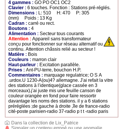
4 gammes :
GO PO OC1 OC2
Clavier :
6 touches. Fonction : Stations pré-réglés.
Dimensions :
L: 510 H: 470 P: 305
(mm) Poids : 13 Kg
Cadran :
carré ou rect.
Boutons :
4
Alimentation :
Secteur tous courants
Attention :
Appareil sans transformateur
conçu pour fonctionner sur réseau alternatif ou
continu. Attention châssis relié au secteur !
Matière :
Bois
Couleurs :
marron clair
Haut-parleur :
Excitation parallèle.
Prises :
Ant-PU-terre, bouchon H.P.
Commentaires :
marquage regulatrice; O S A
.urdox.U 1230-A(ou)4? allemagne. J'ai refait la vitre
des stations à l'identique(glace cassée en 3
morceaux).j'ai juste mis une feuille canson de
couleur orangée en fond pour faire ressortir
davantage les noms des stations. il y a 6 stations
préréglées ;de gauche à droite ,île de france-radio
cité-poste parisien-radio 37-radio p t t -radio paris
Dans la collection de Lix_Patrice
Signaler un contenu erroné ou une anomalie