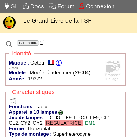
GL
Docs
Forum
Connexion
Le Grand Livre de la TSF
Fiche
28004
Identité
Gétou
Marque :
Gétou
Modèle à identifier (28004)
Modèle :
1937?
Année :
Caractéristiques
radio
Fonctions :
radio
Appareil à 10 lampes
Jeu de lampes :
ECH3
,
EF9
,
EBC3
,
EF9
,
CL1
,
CL2
,
CY2
,
CY2
,
REGULATRICE
,
EM1
Forme :
Horizontal
Type de montage :
Superhétérodyne