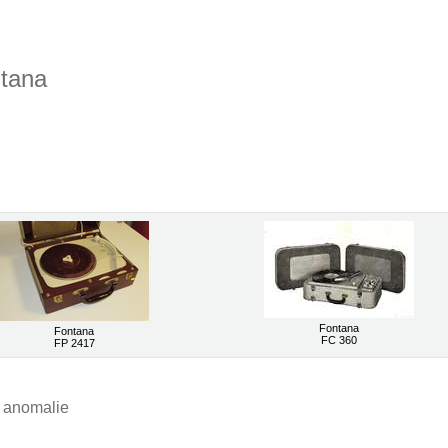
ntana
Fontana
Fontana
FC 360
FP 2417
e anomalie