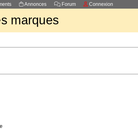
ents
Annonces
Forum
Connexion
es marques
ce