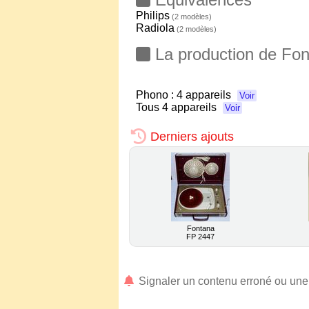
Philips
(2 modèles)
Radiola
(2 modèles)
La production de Fo
Phono :
4 appareils
Voir
Tous
4 appareils
Voir
Derniers ajouts
Fontana
FP 2447
Signaler un contenu erroné ou un