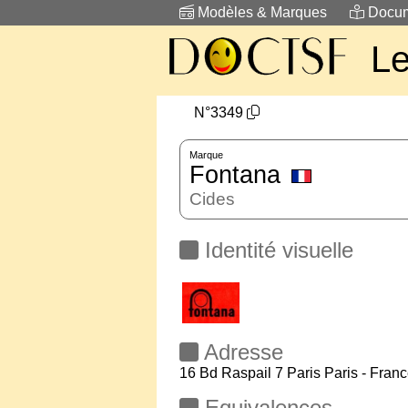
Modèles & Marques
Docum
L
N°3349
Marque
Fontana
Cides
Identité visuelle
Adresse
16 Bd Raspail 7 Paris Paris - Fran
Equivalences