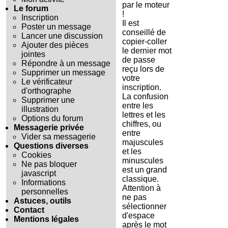
par le moteur
Le forum
!
Inscription
Il est
Poster un message
conseillé de
Lancer une discussion
copier-coller
Ajouter des pièces
le dernier mot
jointes
de passe
Répondre à un message
reçu lors de
Supprimer un message
votre
Le vérificateur
inscription.
d'orthographe
La confusion
Supprimer une
entre les
illustration
lettres et les
Options du forum
chiffres, ou
Messagerie privée
entre
Vider sa messagerie
majuscules
Questions diverses
et les
Cookies
minuscules
Ne pas bloquer
est un grand
javascript
classique.
Informations
Attention à
personnelles
ne pas
Astuces, outils
sélectionner
Contact
d'espace
Mentions légales
après le mot