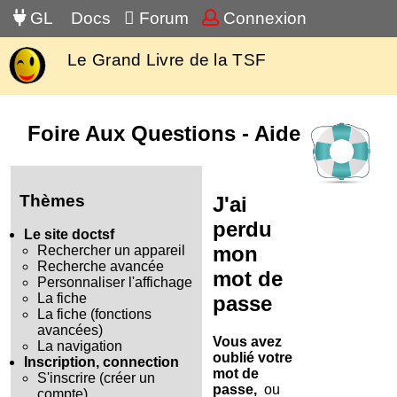
GL
Docs
Forum
Connexion
Le Grand Livre de la TSF
Foire Aux Questions - Aide
Thèmes
J'ai
perdu
Le site doctsf
mon
Rechercher un appareil
Recherche avancée
mot de
Personnaliser l'affichage
La fiche
passe
La fiche (fonctions
avancées)
Vous avez
La navigation
oublié votre
Inscription, connection
mot de
S'inscrire (créer un
passe,
ou
compte)