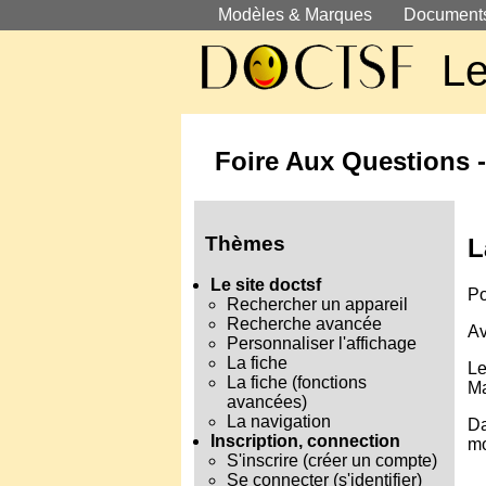
Modèles & Marques
Document
Le
Foire Aux Questions -
Thèmes
L
Le site doctsf
Po
Rechercher un appareil
Recherche avancée
Av
Personnaliser l'affichage
La fiche
Le
La fiche (fonctions
Ma
avancées)
La navigation
Da
Inscription, connection
mo
S'inscrire (créer un compte)
Se connecter (s'identifier)