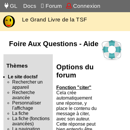
GL
Docs
Forum
Connexion
Le Grand Livre de la TSF
Foire Aux Questions - Aide
Thèmes
Options du
forum
Le site doctsf
Rechercher un
appareil
Fonction "citer"
Recherche
Cela crée
avancée
automatiquement
Personnaliser
une réponse, y
l'affichage
place le contenu du
La fiche
message à citer,
La fiche (fonctions
avec son auteur.
avancées)
Cette réponse peut
La navigation
bien entendu être