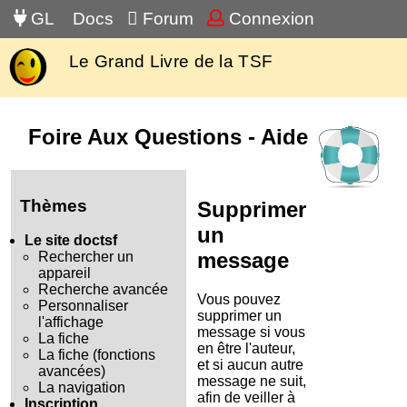
GL
Docs
Forum
Connexion
Le Grand Livre de la TSF
Foire Aux Questions - Aide
Thèmes
Supprimer
un
Le site doctsf
message
Rechercher un
appareil
Recherche avancée
Vous pouvez
Personnaliser
supprimer un
l'affichage
message si vous
La fiche
en être l'auteur,
La fiche (fonctions
et si aucun autre
avancées)
message ne suit,
La navigation
afin de veiller à
Inscription,