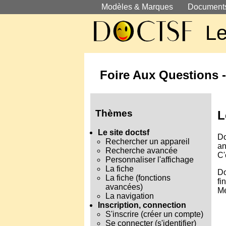
Modèles & Marques
Document
Le
Foire Aux Questions -
Thèmes
L
Le site doctsf
Do
Rechercher un appareil
an
Recherche avancée
C'
Personnaliser l'affichage
La fiche
Do
La fiche (fonctions
fi
avancées)
Me
La navigation
Inscription, connection
S'inscrire (créer un compte)
Se connecter (s'identifier)