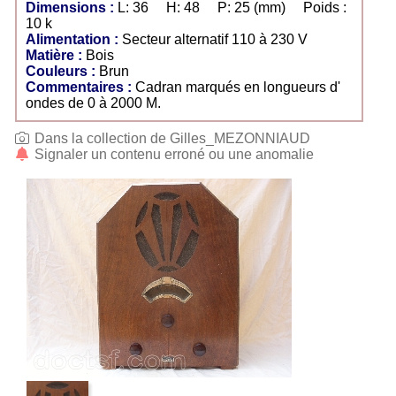
Dimensions :
L: 36 H: 48 P: 25 (mm) Poids :
10 k
Alimentation :
Secteur alternatif 110 à 230 V
Matière :
Bois
Couleurs :
Brun
Commentaires :
Cadran marqués en longueurs d'
ondes de 0 à 2000 M.
Dans la collection de Gilles_MEZONNIAUD
Signaler un contenu erroné ou une anomalie