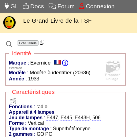
GL
Docs
Forum
Connexion
Le Grand Livre de la TSF
Fiche
20636
Identité
Evernice
Marque :
Evernice
Modèle à identifier (20636)
Modèle :
1933
Année :
Caractéristiques
radio
Fonctions :
radio
Appareil à 4 lampes
Jeu de lampes :
E447
,
E445
,
E443H
,
506
Forme :
Vertical
Type de montage :
Superhétérodyne
2 gammes :
GO PO