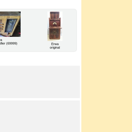
wa
ifier (69999)
Erwa
original