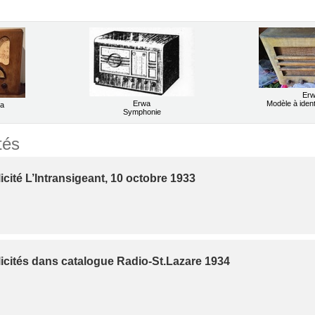
Er
Erwa
Modèle à ident
a
Symphonie
?
tés
cité L’Intransigeant, 10 octobre 1933
icités dans catalogue Radio-St.Lazare 1934