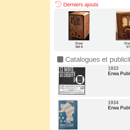
Derniers ajouts
Erwa
Erw
SM-8
S
Catalogues et publici
1933
Erwa Publi
1934
Erwa Publ