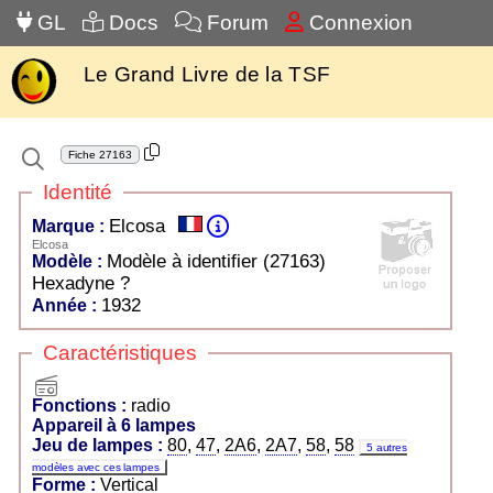
GL
Docs
Forum
Connexion
Le Grand Livre de la TSF
Fiche
27163
Identité
Elcosa
Marque :
Elcosa
Modèle à identifier (27163)
Modèle :
Hexadyne ?
1932
Année :
Caractéristiques
radio
Fonctions :
radio
Appareil à 6 lampes
Jeu de lampes :
80
,
47
,
2A6
,
2A7
,
58
,
58
5 autres
modèles avec ces lampes
Forme :
Vertical