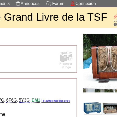
ents
Annonces
Forum
Connexion
 Grand Livre de la TSF
sa
7G
,
6F6G
,
5Y3G
,
EM1
5 autres modèles avec
yne