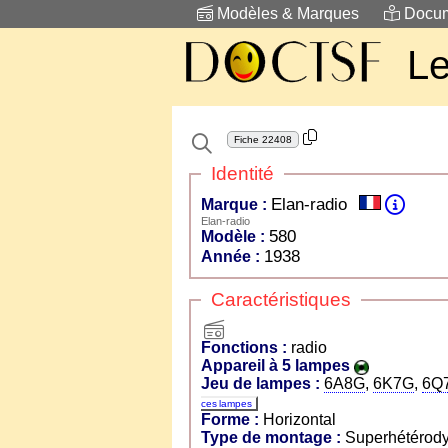
Modèles & Marques
Docum
Le
Fiche
22408
Identité
Elan-radio
Marque :
Elan-radio
580
Modèle :
1938
Année :
Caractéristiques
radio
Fonctions :
radio
Appareil à 5 lampes
Jeu de lampes :
6A8G
,
6K7G
,
6Q
ces lampes
Forme :
Horizontal
Type de montage :
Superhétérod