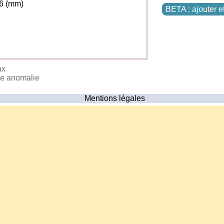
6 (mm)
BETA : ajouter e
ax
ne anomalie
Mentions légales