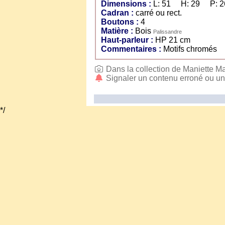
Dimensions :
L: 51 H: 29 P: 2
Cadran :
carré ou rect.
Boutons :
4
Matière :
Bois
Palissandre
Haut-parleur :
HP 21 cm
Commentaires :
Motifs chromés
Dans la collection de Maniette M
Signaler un contenu erroné ou u
*/