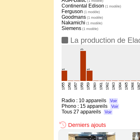
AGA-Baltic
(1 modèle)
Continental Edison
(1 modèle)
Ferguson
(1 modèle)
Goodmans
(1 modèle)
Nakamichi
(1 modèle)
Siemens
(1 modèle)
La production de Ela
Radio :
10 appareils
Voir
Phono :
15 appareils
Voir
Tous
27 appareils
Voir
Derniers ajouts