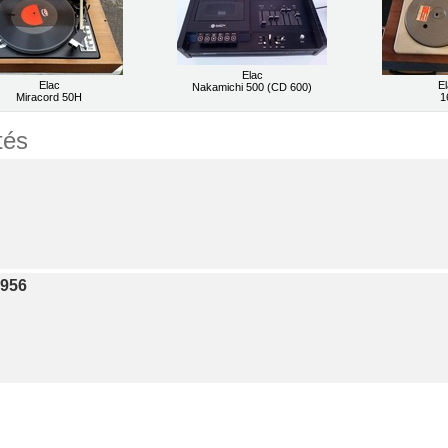
Elac
Elac
E
Nakamichi 500 (CD 600)
Miracord 50H
1
tés
1956