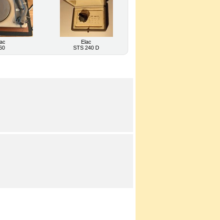
lac
Elac
60
STS 240 D