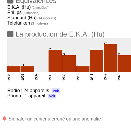
Equivalences
E.K.A. (Hu)
(2 modèles)
Philips
(3 modèles)
Standard (Hu)
(14 modèles)
Telefunken
(3 modèles)
La production de E.K.A. (Hu)
Radio :
24 appareils
Voir
Phono :
1 appareil
Voir
Signaler un contenu erroné ou une anomalie