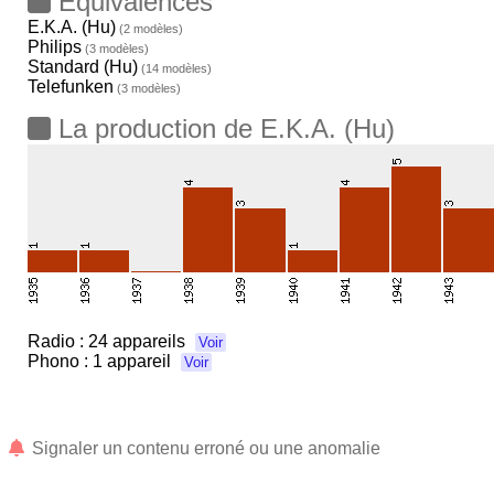
Equivalences
E.K.A. (Hu)
(2 modèles)
Philips
(3 modèles)
Standard (Hu)
(14 modèles)
Telefunken
(3 modèles)
La production de E.K.A. (Hu)
Radio :
24 appareils
Voir
Phono :
1 appareil
Voir
Signaler un contenu erroné ou une anomalie