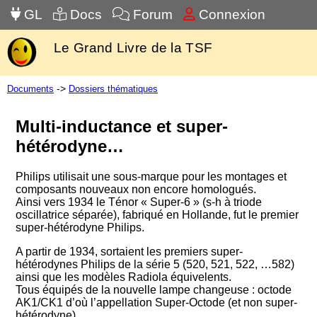
GL
Docs
Forum
Connexion
Le Grand Livre de la TSF
->
Documents
Dossiers thématiques
Multi-inductance et super-
hétérodyne…
Philips utilisait une sous-marque pour les montages et
composants nouveaux non encore homologués.
Ainsi vers 1934 le Ténor « Super-6 » (s-h à triode
oscillatrice séparée), fabriqué en Hollande, fut le premier
super-hétérodyne Philips.
A partir de 1934, sortaient les premiers super-
hétérodynes Philips de la série 5 (520, 521, 522, …582)
ainsi que les modèles Radiola équivelents.
Tous équipés de la nouvelle lampe changeuse : octode
AK1/CK1 d’où l’appellation Super-Octode (et non super-
hétérodyne).