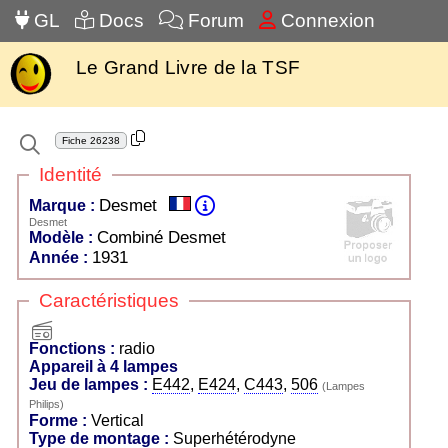
GL
Docs
Forum
Connexion
Le Grand Livre de la TSF
Fiche
26238
Identité
Desmet
Marque :
Desmet
Combiné Desmet
Modèle :
1931
Année :
Caractéristiques
radio
Fonctions :
radio
Appareil à 4 lampes
Jeu de lampes :
E442
,
E424
,
C443
,
506
(Lampes
Philips)
Forme :
Vertical
Type de montage :
Superhétérodyne