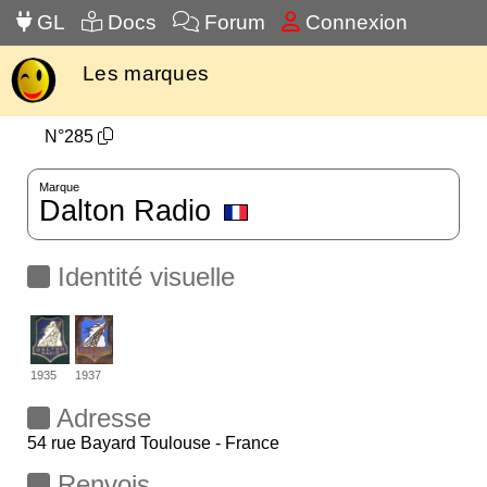
GL
Docs
Forum
Connexion
Les marques
N°285
Marque
Dalton Radio
Identité visuelle
1935
1937
Adresse
54 rue Bayard Toulouse - France
Renvois