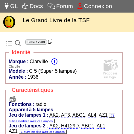
GL
Docs
Forum
Connexion
Le Grand Livre de la TSF
Fiche
17988
Identité
Clarville
Marque :
Clarville
C 5 (Super 5 lampes)
Modèle :
1936
Année :
Caractéristiques
radio
Fonctions :
radio
Appareil à 5 lampes
Jeu de lampes 1 :
AK2
,
AF3
,
ABC1
,
AL4
,
AZ1
78
autres modèles avec ces lampes
Jeu de lampes 2 :
AK2
,
H4129D
,
ABC1
,
AL1
,
AZ1
1 autre modèle avec ces lampes