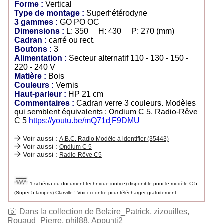
Forme :
Vertical
Type de montage :
Superhétérodyne
3 gammes :
GO PO OC
Dimensions :
L: 350 H: 430 P: 270 (mm)
Cadran :
carré ou rect.
Boutons :
3
Alimentation :
Secteur alternatif 110 - 130 - 150 -
220 - 240 V
Matière :
Bois
Couleurs :
Vernis
Haut-parleur :
HP 21 cm
Commentaires :
Cadran verre 3 couleurs. Modèles
qui semblent équivalents : Ondium C 5. Radio-Rêve
C 5
https://youtu.be/mQ71djF9DMU
Voir aussi :
A.B.C. Radio Modèle à identifier (35443)
Voir aussi :
Ondium C 5
Voir aussi :
Radio-Rêve C5
1 schéma ou document technique (notice) disponible pour le modèle C 5
(Super 5 lampes) Clarville ! Voir ci-contre pour télécharger gratuitement
Dans la collection de Belaire_Patrick, zizouilles,
Rouaud_Pierre, phil88, Appunti2