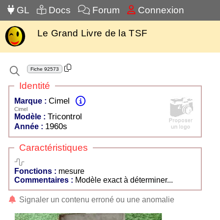
GL
Docs
Forum
Connexion
Le Grand Livre de la TSF
Fiche
92573
Identité
Cimel
Marque :
Cimel
Tricontrol
Modèle :
1960s
Année :
Caractéristiques
mesure
Fonctions :
mesure
Commentaires :
Modèle exact à déterminer...
Signaler un contenu erroné ou une anomalie