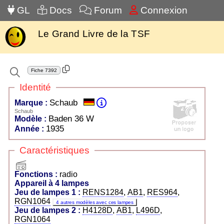
GL
Docs
Forum
Connexion
Le Grand Livre de la TSF
Fiche
7392
Identité
Schaub
Marque :
Schaub
Baden 36 W
Modèle :
1935
Année :
Caractéristiques
radio
Fonctions :
radio
Appareil à 4 lampes
Jeu de lampes 1 :
RENS1284
,
AB1
,
RES964
,
RGN1064
4 autres modèles avec ces lampes
Jeu de lampes 2 :
H4128D
,
AB1
,
L496D
,
RGN1064