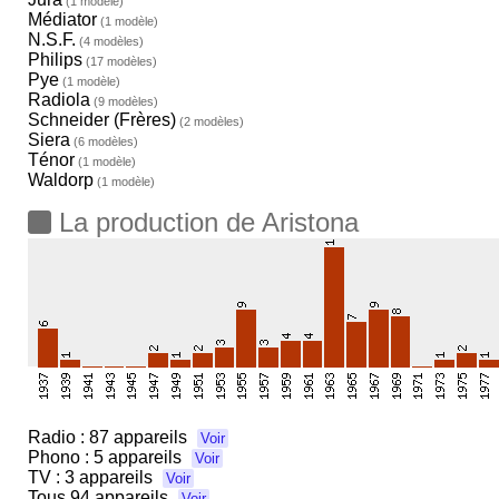
(1 modèle)
Médiator
(1 modèle)
N.S.F.
(4 modèles)
Philips
(17 modèles)
Pye
(1 modèle)
Radiola
(9 modèles)
Schneider (Frères)
(2 modèles)
Siera
(6 modèles)
Ténor
(1 modèle)
Waldorp
(1 modèle)
La production de Aristona
Radio :
87 appareils
Voir
Phono :
5 appareils
Voir
TV :
3 appareils
Voir
Tous
94 appareils
Voir