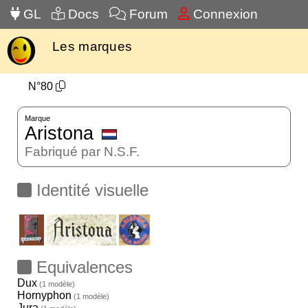
GL
Docs
Forum
Connexion
Les marques
N°80
Marque
Aristona
Fabriqué par N.S.F.
Identité visuelle
Equivalences
Dux
(1 modèle)
Hornyphon
(1 modèle)
Jura