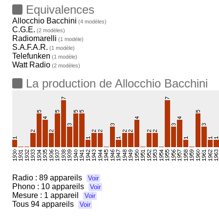
Equivalences
Allocchio Bacchini
(4 modèles)
C.G.E.
(2 modèles)
Radiomarelli
(1 modèle)
S.A.F.A.R.
(1 modèle)
Telefunken
(1 modèle)
Watt Radio
(2 modèles)
La production de Allocchio Bacchini
Radio :
89 appareils
Voir
Phono :
10 appareils
Voir
Mesure :
1 appareil
Voir
Tous
94 appareils
Voir