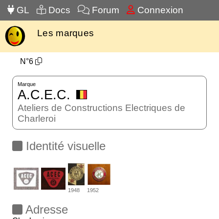
GL
Docs
Forum
Connexion
Les marques
N°6
Marque
A.C.E.C.
Ateliers de Constructions Electriques de
Charleroi
Identité visuelle
1948
1952
Adresse