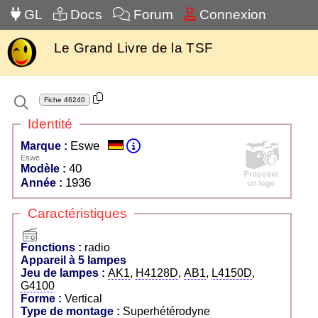
GL
Docs
Forum
Connexion
Le Grand Livre de la TSF
Fiche
46240
Identité
Eswe
Marque :
Eswe
40
Modèle :
1936
Année :
Caractéristiques
radio
Fonctions :
radio
Appareil à 5 lampes
Jeu de lampes :
AK1
,
H4128D
,
AB1
,
L4150D
,
G4100
Forme :
Vertical
Type de montage :
Superhétérodyne